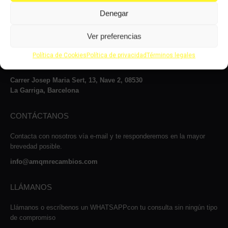
Denegar
VISÍTANOS
Ver preferencias
Le atenderemos con mucho gusto dentro de nuestro horario: de lunes
a jueves, de 8 a 14:00h y de 15 a 17:00h, viernes de 8:00 a 14:00 y
Política de Cookies
Política de privacidad
Términos legales
de 15:00 a 16:00 y los sábados de 9:00 a 13:00h.
Carrer Josep Maria Sert, 13, Nave 2, 08530
La Garriga, Barcelona
CONTÁCTANOS
Contacta con nosotros vía e-mail y te responderemos en la mayor
brevedad posible.
info@amqmrecambios.com
LLÁMANOS
Llámanos o escríbenos un WHATSAPPcon tu consulta sin ningún tipo
de compromiso