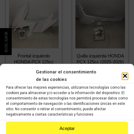
Frontal izquierdo
Quilla izquierda HONDA
HONDA PCX 125cc
PCX 125cc (2025-2026)
(2025-2026)
94,99
€
IVA
Gestionar el consentimiento
124,99
€
66,49
€
IVA
incluido
IVA
de las cookies
87,50
€
incluido
IVA
incluido
incluido
Para ofrecer las mejores experiencias, utilizamos tecnologías como las
cookies para almacenar y/o acceder a la información del dispositivo. El
Comprar
consentimiento de estas tecnologías nos permitirá procesar datos como
Comprar
el comportamiento de navegación o las identificaciones únicas en este
sitio. No consentir o retirar el consentimiento, puede afectar
negativamente a ciertas características y funciones.
Aceptar