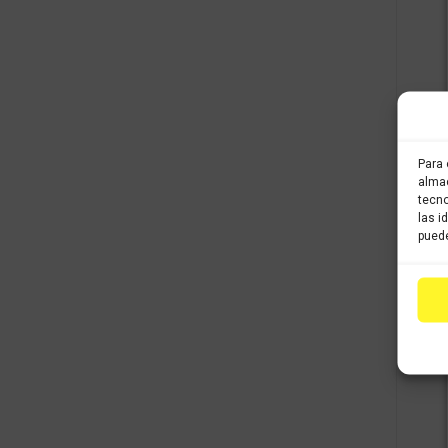
Para 
almac
tecno
las i
puede