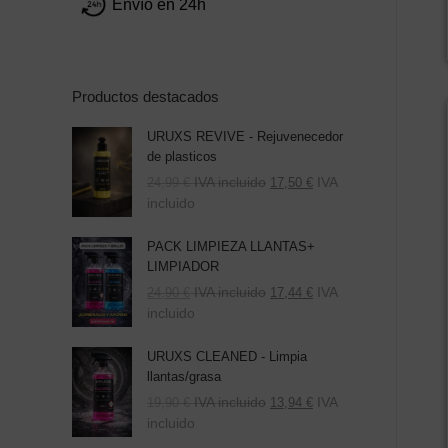
Envío en 24h
Productos destacados
URUXS REVIVE - Rejuvenecedor
de plasticos
IVA incluido
IVA
24,99
€
17,50
€
incluido
PACK LIMPIEZA LLANTAS+
LIMPIADOR
El
El
IVA incluido
IVA
24,90
€
17,44
€
precio
precio
incluido
original
actual
era:
es:
URUXS CLEANED - Limpia
39,80 €.
24,90 €.
llantas/grasa
IVA incluido
IVA
19,90
€
13,94
€
incluido