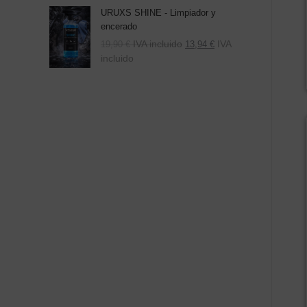
URUXS SHINE - Limpiador y
encerado
IVA incluido
IVA
19,90
€
13,94
€
incluido