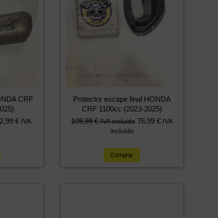
 HONDA CRF
Protector escape final HONDA
025)
CRF 1100cc (2023-2025)
2,99
€
109,99
€
76,99
€
IVA
IVA incluido
IVA
incluido
Comprar