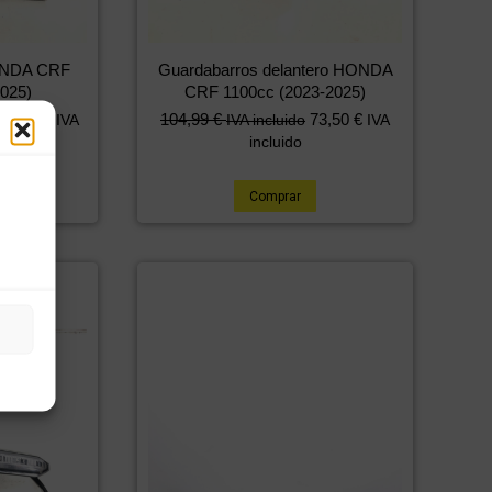
HONDA CRF
Guardabarros delantero HONDA
025)
CRF 1100cc (2023-2025)
27,49
€
104,99
€
73,50
€
IVA
IVA incluido
IVA
incluido
Comprar