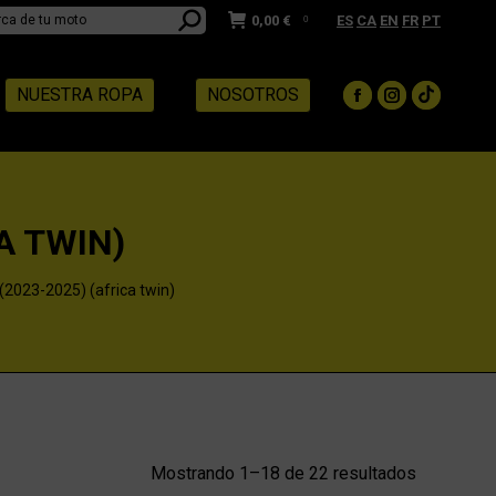
0,00
€
ES
CA
EN
FR
PT
0
NUESTRA ROPA
NOSOTROS
Facebook
Instagram
TikTok
page
page
page
opens
opens
opens
in
in
in
new
new
new
A TWIN)
window
window
window
2023-2025) (africa twin)
Mostrando 1–18 de 22 resultados