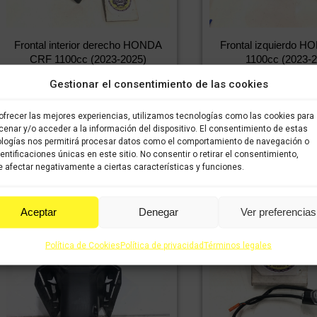
Frontal interior derecho HONDA
Frontal izquierdo 
CRF 1100cc (2023-2025)
1100cc (2023-2
84,99
€
59,50
€
324,99
€
2
IVA incluido
IVA
IVA incluido
Gestionar el consentimiento de las cookies
incluido
incluido
ofrecer las mejores experiencias, utilizamos tecnologías como las cookies para
Comprar
Comprar
enar y/o acceder a la información del dispositivo. El consentimiento de estas
logías nos permitirá procesar datos como el comportamiento de navegación o
dentificaciones únicas en este sitio. No consentir o retirar el consentimiento,
 afectar negativamente a ciertas características y funciones.
Aceptar
Denegar
Ver preferencias
Política de Cookies
Política de privacidad
Términos legales