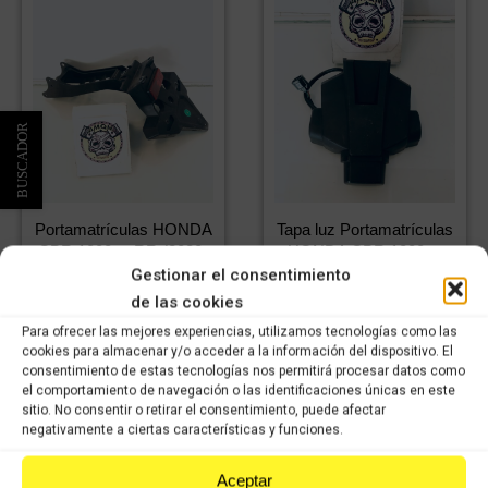
Portamatrículas HONDA
Tapa luz Portamatrículas
CBR 1000cc RR (2020-
HONDA CBR 1000cc
2022)
RR (2020-2022)
Gestionar el consentimiento
59,99
€
9,99
€
6,99
€
IVA
IVA incluido
de las cookies
42,00
€
incluido
IVA
IVA incluido
Para ofrecer las mejores experiencias, utilizamos tecnologías como las
incluido
cookies para almacenar y/o acceder a la información del dispositivo. El
consentimiento de estas tecnologías nos permitirá procesar datos como
Comprar
el comportamiento de navegación o las identificaciones únicas en este
Comprar
sitio. No consentir o retirar el consentimiento, puede afectar
negativamente a ciertas características y funciones.
Aceptar