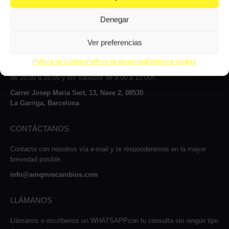
Denegar
VISÍTANOS
Ver preferencias
Le atenderemos con mucho gusto dentro de nuestro horario: de lunes
Política de Cookies
Política de privacidad
Términos legales
a jueves, de 8 a 14:00h y de 15 a 17:00h, viernes de 8:00 a 14:00 y
de 15:00 a 16:00 y los sábados de 9:00 a 13:00h.
Carrer Josep Maria Sert, 13, Nave 2, 08530
La Garriga, Barcelona
CONTÁCTANOS
Contacta con nosotros vía e-mail y te responderemos en la mayor
brevedad posible.
info@amqmrecambios.com
LLÁMANOS
Llámanos o escríbenos un WHATSAPPcon tu consulta sin ningún tipo