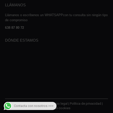
LLÁMANOS
Llámanos o escríbenos un WHATSAPPcon tu consulta sin ningún tipo
de compromiso
638 87 80 72
DÓNDE ESTAMOS
© 2026 AMQM Recambios |
Aviso legal
|
Política de privacidad
|
Contacta con nosotros >>>
Política de cookies