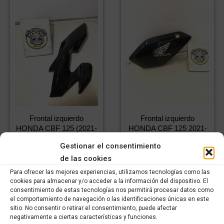
Frontal izquierdo
Frontal izquierdo
HONDA CBF 125 (2021-
HONDA CBF 125 2021-
2024)
2024
Gestionar el consentimiento
29,99
€
59,99
€
IVA
IVA
de las cookies
20,99
€
42,00
€
incluido
IVA
incluido
IVA
incluido
incluido
Para ofrecer las mejores experiencias, utilizamos tecnologías como las
cookies para almacenar y/o acceder a la información del dispositivo. El
consentimiento de estas tecnologías nos permitirá procesar datos como
Comprar
Comprar
el comportamiento de navegación o las identificaciones únicas en este
sitio. No consentir o retirar el consentimiento, puede afectar
negativamente a ciertas características y funciones.