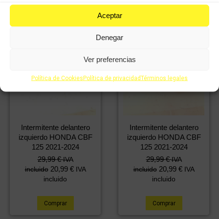
Aceptar
Denegar
Ver preferencias
Política de Cookies
Política de privacidad
Términos legales
Intermitente delantero
Intermitente delantero
izquierdo HONDA CBF
izquierdo HONDA CBF
125 2021-2024
125 2021-2024
29,99
€
29,99
€
IVA
IVA
20,99
€
20,99
€
incluido
IVA
incluido
IVA
incluido
incluido
Comprar
Comprar