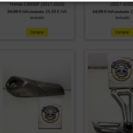
Honda CB650F (2017-2020)
(2017-2020
34,99
€
24,49
€
14,99
€
1
IVA incluido
IVA
IVA incluido
incluido
incluido
Comprar
Comprar