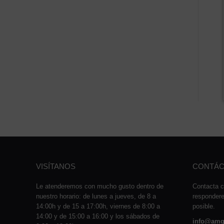
VISÍTANOS
CONTÁC
Le atenderemos con mucho gusto dentro de
Contacta c
nuestro horario: de lunes a jueves, de 8 a
responder
14:00h y de 15 a 17:00h, viernes de 8:00 a
posible.
14:00 y de 15:00 a 16:00 y los sábados de
info@amq