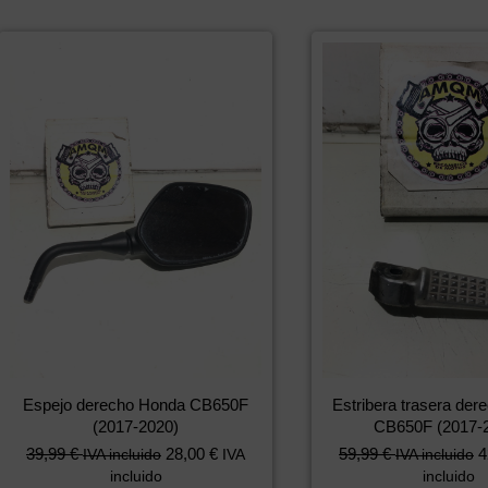
Espejo derecho Honda CB650F
Estribera trasera de
(2017-2020)
CB650F (2017-
39,99
€
28,00
€
59,99
€
4
IVA incluido
IVA
IVA incluido
incluido
incluido