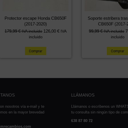
Protector escape Honda CB650F
Soporte estribera tr
(2017-2020)
CB650F (2017-
179,99
€
126,00
€
99,99
€
7
IVA incluido
IVA
IVA incluido
incluido
incluido
Comprar
Comprar
TANOS
LLÁMANOS
on nosotros vía e-mail y te
Llámanos o escríbenos un WHA
emos en la mayor brevedad
tu consulta sin ningún tipo de co
638 87 80 72
mrecambios.com