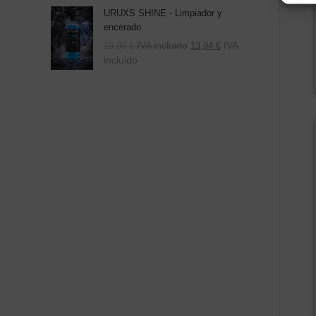
URUXS SHINE - Limpiador y
encerado
IVA incluido
IVA
19,90
€
13,94
€
incluido