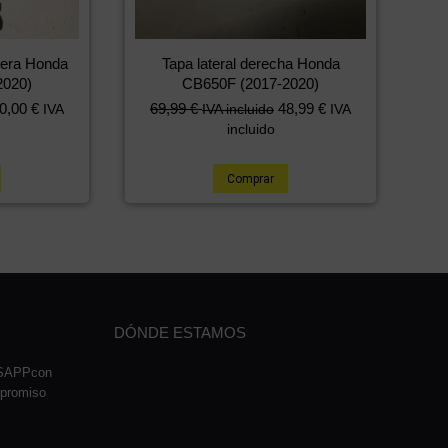
asera Honda
Tapa lateral derecha Honda
2020)
CB650F (2017-2020)
0,00
€
69,99
€
48,99
€
IVA
IVA incluido
IVA
incluido
Comprar
DÓNDE ESTAMOS
TSAPPcon
mpromiso