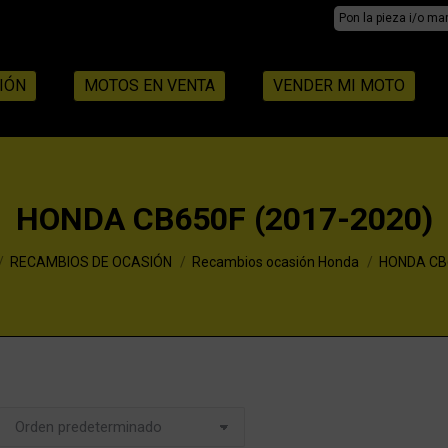
Search:
IÓN
MOTOS EN VENTA
VENDER MI MOTO
HONDA CB650F (2017-2020)
RECAMBIOS DE OCASIÓN
Recambios ocasión Honda
HONDA CB6