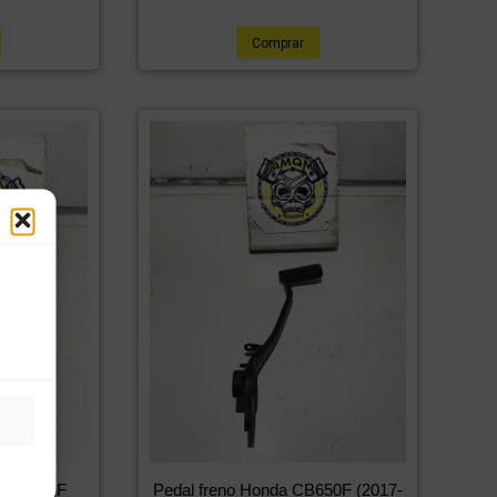
Comprar
da CB650F
Pedal freno Honda CB650F (2017-