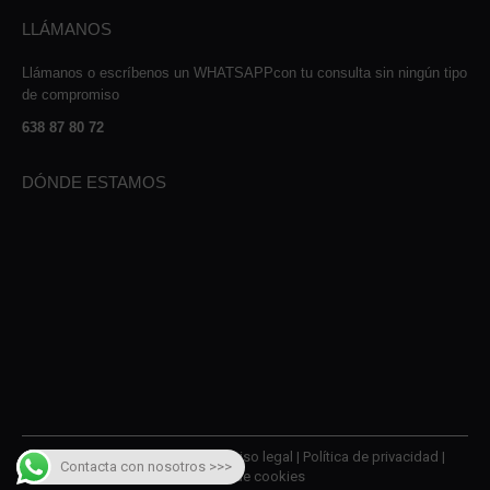
LLÁMANOS
Llámanos o escríbenos un WHATSAPPcon tu consulta sin ningún tipo
de compromiso
638 87 80 72
DÓNDE ESTAMOS
© 2026 AMQM Recambios |
Aviso legal
|
Política de privacidad
|
Contacta con nosotros >>>
Política de cookies