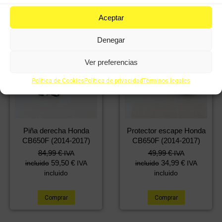
Aceptar
Denegar
Ver preferencias
Política de Cookies
Política de privacidad
Términos legales
Piña derecha Honda
Protector escape Honda
CB650F (2014-2017)
CB650F (2014-2017)
84,99
€
49,99
€
IVA
IVA
59,50
€
34,99
€
incluido
IVA
incluido
IVA
incluido
incluido
Comprar
Comprar