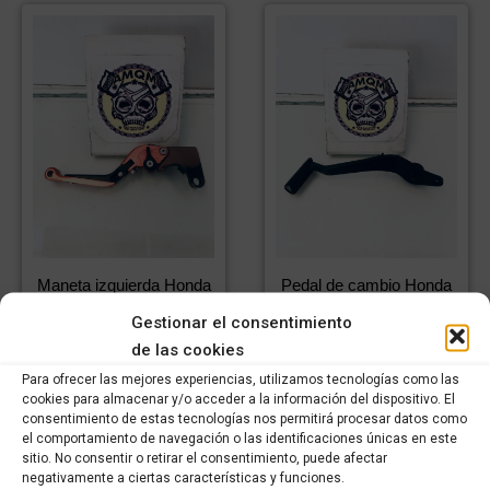
Maneta izquierda Honda
Pedal de cambio Honda
CB650F (2014-2017)
CB650F (2014-2017)
Gestionar el consentimiento
9,99
€
6,99
€
44,99
€
IVA incluido
IVA
de las cookies
31,50
€
IVA incluido
incluido
IVA
incluido
Para ofrecer las mejores experiencias, utilizamos tecnologías como las
cookies para almacenar y/o acceder a la información del dispositivo. El
Comprar
consentimiento de estas tecnologías nos permitirá procesar datos como
Comprar
el comportamiento de navegación o las identificaciones únicas en este
sitio. No consentir o retirar el consentimiento, puede afectar
negativamente a ciertas características y funciones.