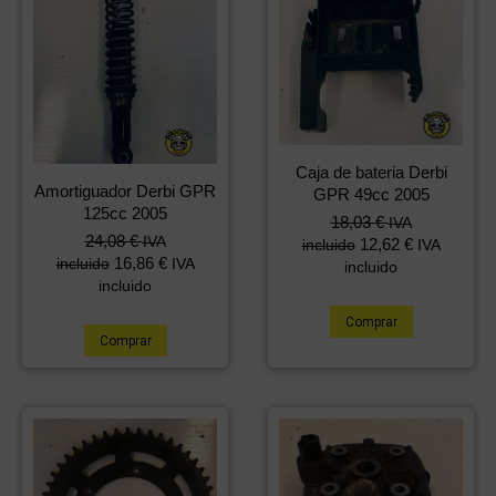
Caja de bateria Derbi
Amortiguador Derbi GPR
GPR 49cc 2005
125cc 2005
18,03
€
IVA
24,08
€
IVA
12,62
€
incluido
IVA
16,86
€
incluido
IVA
incluido
incluido
Comprar
Comprar