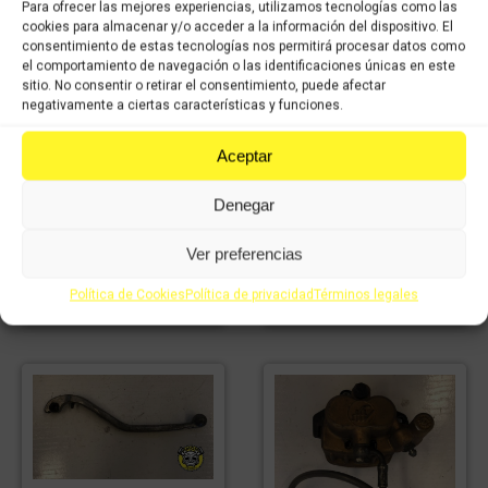
Para ofrecer las mejores experiencias, utilizamos tecnologías como las
cookies para almacenar y/o acceder a la información del dispositivo. El
consentimiento de estas tecnologías nos permitirá procesar datos como
el comportamiento de navegación o las identificaciones únicas en este
sitio. No consentir o retirar el consentimiento, puede afectar
negativamente a ciertas características y funciones.
Faro derecho Derbi GPR
49cc 2005
Faro izquierdo Derbi
Aceptar
30,13
€
IVA
GPR 49cc 2005
21,09
€
incluido
IVA
30,13
€
IVA
Denegar
incluido
21,09
€
incluido
IVA
incluido
Ver preferencias
Comprar
Política de Cookies
Política de privacidad
Términos legales
Comprar