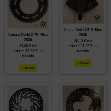
Culata Derbi GPR 49cc
Corona Derbi GPR 49cc
2005
2005
30,13
€
IVA
24,08
€
21,09
€
IVA
incluido
IVA
16,86
€
incluido
IVA
incluido
incluido
Comprar
Comprar