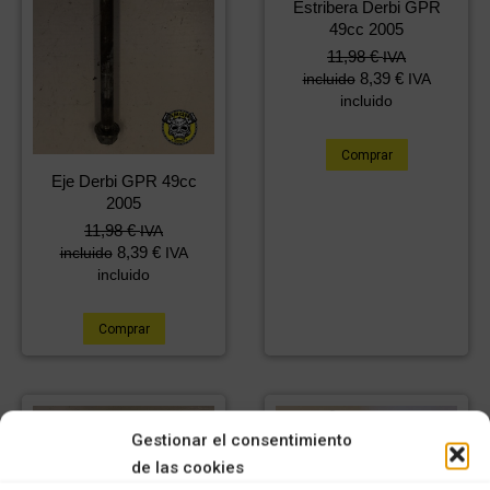
Estribera Derbi GPR
49cc 2005
11,98
€
IVA
8,39
€
incluido
IVA
incluido
Comprar
Eje Derbi GPR 49cc
2005
11,98
€
IVA
8,39
€
incluido
IVA
incluido
Comprar
Gestionar el consentimiento
de las cookies