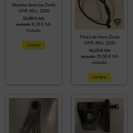
Maneta derecha Derbi
GPR 49cc 2005
11,98
€
IVA
8,39
€
incluido
IVA
incluido
Pinza de freno Derbi
GPR 49cc 2005
Comprar
42,23
€
IVA
29,56
€
incluido
IVA
incluido
Comprar