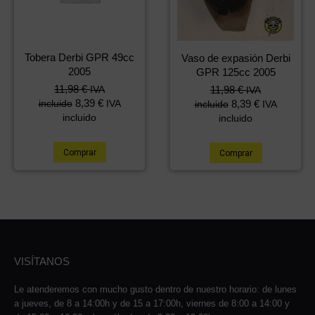
Tobera Derbi GPR 49cc
Vaso de expasión Derbi
2005
GPR 125cc 2005
11,98
€
IVA
11,98
€
IVA
8,39
€
incluido
IVA
8,39
€
incluido
IVA
incluido
incluido
Comprar
Comprar
VISÍTANOS
Le atenderemos con mucho gusto dentro de nuestro horario: de lunes
a jueves, de 8 a 14:00h y de 15 a 17:00h, viernes de 8:00 a 14:00 y