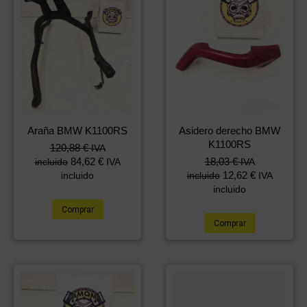
Araña BMW K1100RS
Asidero derecho BMW
K1100RS
120,88
€
IVA
84,62
€
18,03
€
incluido
IVA
IVA
12,62
€
incluido
incluido
IVA
incluido
Comprar
Comprar