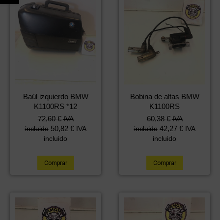
Baúl izquierdo BMW
Bobina de altas BMW
K1100RS *12
K1100RS
72,60
€
60,38
€
IVA
IVA
50,82
€
42,27
€
incluido
IVA
incluido
IVA
incluido
incluido
Comprar
Comprar