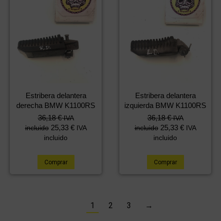
Estribera delantera
Estribera delantera
derecha BMW K1100RS
izquierda BMW K1100RS
36,18
€
36,18
€
IVA
IVA
25,33
€
25,33
€
incluido
IVA
incluido
IVA
incluido
incluido
Comprar
Comprar
1
2
3
→