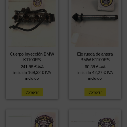
Cuerpo Inyección BMW
Eje rueda delantera
K1100RS
BMW K1100RS
241,88
€
60,38
€
IVA
IVA
169,32
€
42,27
€
incluido
IVA
incluido
IVA
incluido
incluido
Comprar
Comprar