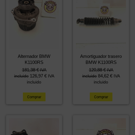
Alternador BMW
Amortiguador trasero
K1100RS
BMW K1100RS
181,38
€
120,88
€
IVA
IVA
126,97
€
84,62
€
incluido
IVA
incluido
IVA
incluido
incluido
Comprar
Comprar