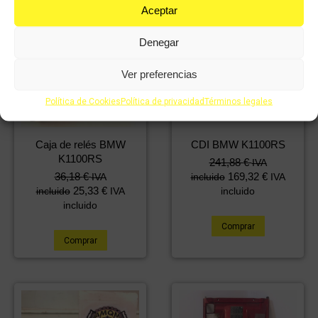
Aceptar
Denegar
Ver preferencias
Política de Cookies
Política de privacidad
Términos legales
Caja de relés BMW
CDI BMW K1100RS
K1100RS
241,88
€
IVA
36,18
€
169,32
€
IVA
incluido
IVA
25,33
€
incluido
IVA
incluido
incluido
Comprar
Comprar