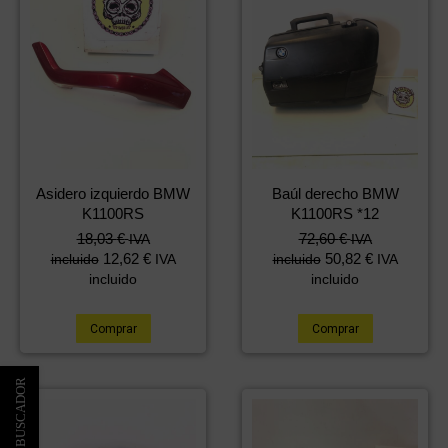
Asidero izquierdo BMW
Baúl derecho BMW
K1100RS
K1100RS *12
18,03
€
72,60
€
IVA
IVA
12,62
€
50,82
€
incluido
IVA
incluido
IVA
incluido
incluido
Comprar
Comprar