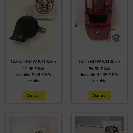
Claxon BMW K1100RS
Colín BMW K1100RS
11,98
€
96,68
€
IVA
IVA
8,39
€
67,68
€
incluido
IVA
incluido
IVA
incluido
incluido
Comprar
Comprar