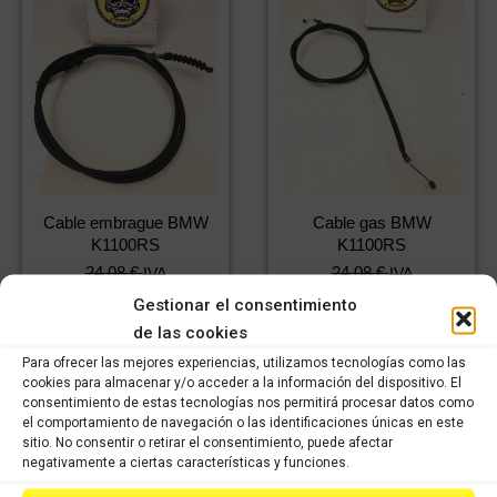
Cable embrague BMW
Cable gas BMW
K1100RS
K1100RS
24,08
€
24,08
€
IVA
IVA
16,86
€
16,86
€
incluido
IVA
incluido
IVA
Gestionar el consentimiento
incluido
incluido
de las cookies
Para ofrecer las mejores experiencias, utilizamos tecnologías como las
Comprar
Comprar
cookies para almacenar y/o acceder a la información del dispositivo. El
consentimiento de estas tecnologías nos permitirá procesar datos como
el comportamiento de navegación o las identificaciones únicas en este
sitio. No consentir o retirar el consentimiento, puede afectar
negativamente a ciertas características y funciones.