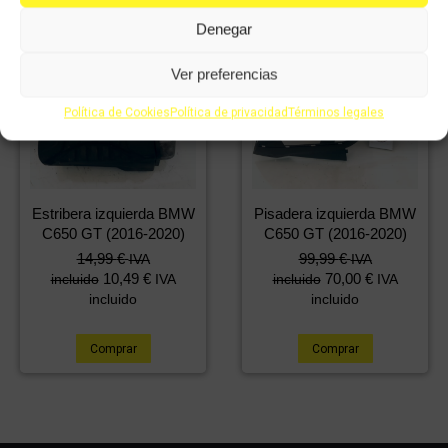
Denegar
Ver preferencias
Política de Cookies
Política de privacidad
Términos legales
Estribera izquierda BMW
Pisadera izquierda BMW
C650 GT (2016-2020)
C650 GT (2016-2020)
14,99
€
99,99
€
IVA
IVA
10,49
€
70,00
€
incluido
IVA
incluido
IVA
incluido
incluido
Comprar
Comprar