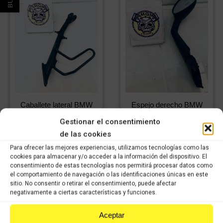
Caballete lateral BMW
Espejo derecho BMW
C650 GT (2016-2020)
C650 GT (2016-2020)
Gestionar el consentimiento
44,99
€
224,99
€
IVA
IVA
de las cookies
31,50
€
157,49
€
incluido
IVA
incluido
IVA
incluido
incluido
Para ofrecer las mejores experiencias, utilizamos tecnologías como las
cookies para almacenar y/o acceder a la información del dispositivo. El
consentimiento de estas tecnologías nos permitirá procesar datos como
Comprar
Comprar
el comportamiento de navegación o las identificaciones únicas en este
sitio. No consentir o retirar el consentimiento, puede afectar
negativamente a ciertas características y funciones.
Aceptar